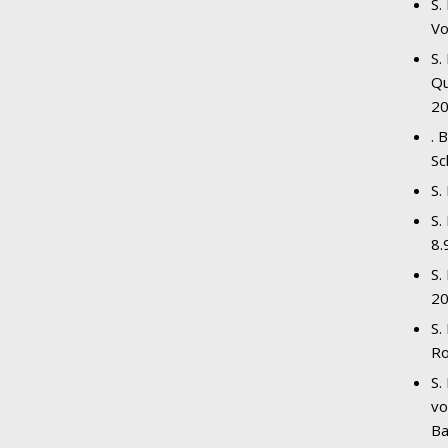
S.
Vo
S.
Qu
20
. 
Sc
S.
S.
8.
S.
20
S.
Ro
S.
vo
Ba