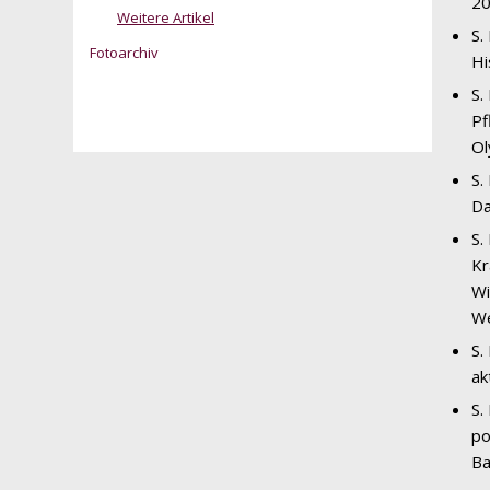
20
Weitere Artikel
S.
Fotoarchiv
Hi
S.
Pf
Ol
S.
Da
S.
Kr
Wi
We
S.
ak
S.
po
Ba