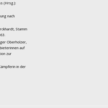
ss (Hrsg.):
rung nach
urckhardt, Stamm
-63.
gger Oberholzer,
bieterinnen auf
ion zur
 Kämpferin in der