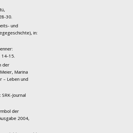
tü,
 28-30.
eits- und
egegeschichte), in:
renner:
S. 14-15.
n der
 Meier, Marina
ter – Leben und
: SRK-Journal
Symbol der
, Ausgabe 2004,