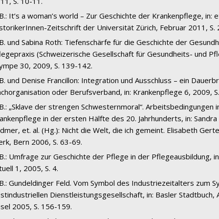
11, S. 10-11.
 B.: It’s a woman’s world – Zur Geschichte der Krankenpflege, in: e
storikerInnen-Zeitschrift der Universität Zürich, Februar 2011, S.
 B. und Sabina Roth: Tiefenschärfe für die Geschichte der Gesundh
legepraxis (Schweizerische Gesellschaft für Gesundheits- und Pfl
ympe 30, 2009, S. 139-142.
 B. und Denise Francillon: Integration und Ausschluss – ein Dauerb
chorganisation oder Berufsverband, in: Krankenpflege 6, 2009, 
 B.: „Sklave der strengen Schwesternmoral“. Arbeitsbedingungen i
ankenpflege in der ersten Hälfte des 20. Jahrhunderts, in: Sandra
dmer, et. al. (Hg.): Nicht die Welt, die ich gemeint. Elisabeth Ger
rk, Bern 2006, S. 63-69.
 B.: Umfrage zur Geschichte der Pflege in der Pflegeausbildung, in
tuell 1, 2005, S. 4.
 B.: Gundeldinger Feld. Vom Symbol des Industriezeitalters zum 
stindustriellen Dienstleistungsgesellschaft, in: Basler Stadtbuch
sel 2005, S. 156-159.