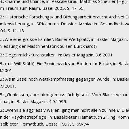
 B.: Charme und Chance, in: Pascale Grau, Matthias Scheurer (Hg.):
m Traum zum Raum, Basel 2005, S. 47-55.
 B.: Historische Forschungs- und Bildungsarbeit braucht Archive! Ei
ellensicherung, in: SRK-Journal Dossier: Archive im Gesundheits
04, S. 11-13.
B.: „Wie eine grosse Familie“. Basler Werkplatz, in: Basler Magazin,
hliessung der Maschinenfabrik Sulzer-Burckhardt)
 B.: Ziegenmilch-Kuranstalten, in: Basler Magazin, 9.6.2001
 B.: (mit Willi Stähli): Ein Pionierwerk von Blinden für Blinde, in: Bas
9.2001
 B.: Als in Basel noch wettkampfmässig gegangen wurde, in: Basler
.9.2001.
 B.: „Geniessen, aber nicht genusssüchtig sein“. Vom Blaukreuzha
chat, in: Basler Magazin, 4.9.1999.
 B.: „Wenn sie aggressiv waren, ging man nicht allein zu ihnen.“ Di
n der Psychiatriepflege, in: Baselbieter Heimatbuch 21, hg. Komm
selbieter Heimatbuch, Liestal 1997, S. 69-74.