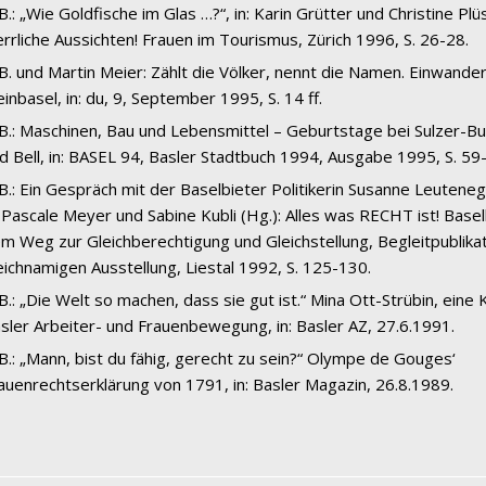
 B.: „Wie Goldfische im Glas …?“, in: Karin Grütter und Christine Plü
rrliche Aussichten! Frauen im Tourismus, Zürich 1996, S. 26-28.
 B. und Martin Meier: Zählt die Völker, nennt die Namen. Einwande
einbasel, in: du, 9, September 1995, S. 14 ff.
 B.: Maschinen, Bau und Lebensmittel – Geburtstage bei Sulzer-B
d Bell, in: BASEL 94, Basler Stadtbuch 1994, Ausgabe 1995, S. 59
 B.: Ein Gespräch mit der Baselbieter Politikerin Susanne Leutene
: Pascale Meyer und Sabine Kubli (Hg.): Alles was RECHT ist! Basel
m Weg zur Gleichberechtigung und Gleichstellung, Begleitpublikat
eichnamigen Ausstellung, Liestal 1992, S. 125-130.
 B.: „Die Welt so machen, dass sie gut ist.“ Mina Ott-Strübin, eine
sler Arbeiter- und Frauenbewegung, in: Basler AZ, 27.6.1991.
 B.: „Mann, bist du fähig, gerecht zu sein?“ Olympe de Gouges‘
auenrechtserklärung von 1791, in: Basler Magazin, 26.8.1989.