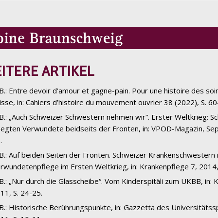
ITERE ARTIKEL
 B.: Entre devoir d’amour et gagne-pain. Pour une histoire des soin
isse, in: Cahiers d’histoire du mouvement ouvrier 38 (2022), S. 60
 B.: „Auch Schweizer Schwestern nehmen wir“. Erster Weltkrieg: S
legten Verwundete beidseits der Fronten, in: VPOD-Magazin, Se
.
 B.: Auf beiden Seiten der Fronten. Schweizer Krankenschwestern 
rwundetenpflege im Ersten Weltkrieg, in: Krankenpflege 7, 2014,
 B.: „Nur durch die Glasscheibe“. Vom Kinderspitäli zum UKBB, in: 
11, S. 24-25.
 B.: Historische Berührungspunkte, in: Gazzetta des Universitätssp