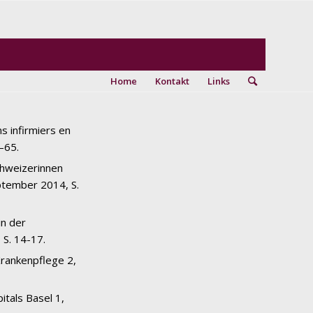
Home
Kontakt
Links
s infirmiers en
–65.
chweizerinnen
ptember 2014, S.
in der
 S. 14-17.
Krankenpflege 2,
itals Basel 1,