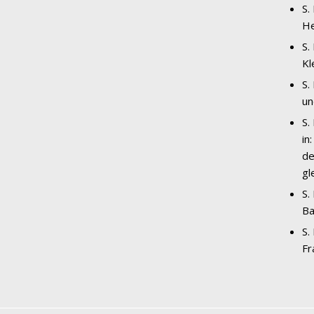
S.
He
S.
Kl
S.
un
S.
in
de
gl
S.
Ba
S.
Fr