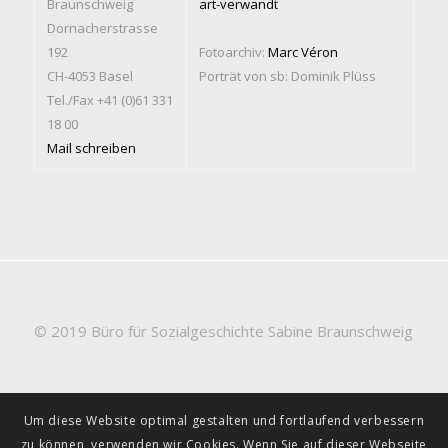
Braunschweig
art-verwandt
Dornacherstrasse
192
Fotoarchiv:
Marc Véron
CH-4053 Basel
Porträt von sb: Dominik Plüss
Tel./Fax +41 (0)61 331
18 00
Mail schreiben
© 2019 Büro für Sozialgeschichte Sabine Braunschweig
Um diese Website optimal gestalten und fortlaufend verbessern
zu können, verwenden wir Cookies. Wenn Sie auf dieser Webseite
Datenschutz
Impressum